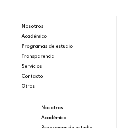
Sign in
Sign up
Nosotros
Sign in
Académico
Don’t have an account?
Sign up
Programas de estudio
Transparencia
Servicios
Contacto
Otros
Lost your password?
Remember me
Nosotros
Académico
Programas de estudio