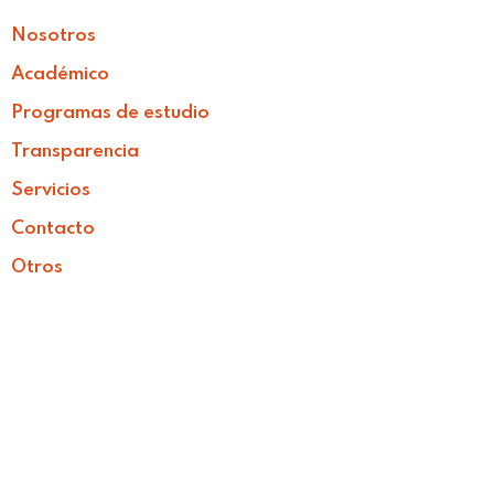
Nosotros
Sign in
Sign up
Académico
Sign in
Programas de estudio
Don’t have an account?
Sign up
Transparencia
Servicios
Contacto
Otros
Lost your password?
Remember me