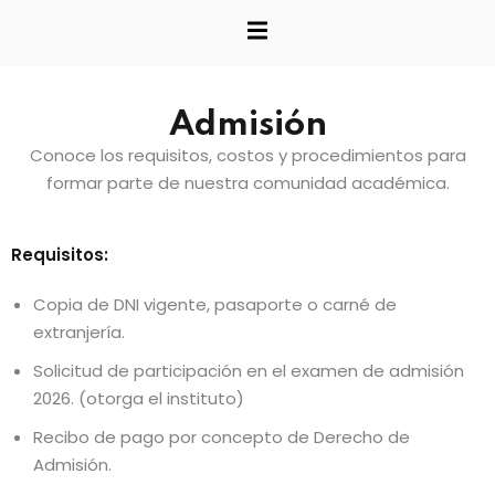
Sign up
Already have an account?
Sign in
studio
Admisión
Conoce los requisitos, costos y procedimientos para
e Informática
formar parte de nuestra comunidad académica.
producción
Requisitos:
Copia de DNI vigente, pasaporte o carné de
e gestión
extranjería.
Solicitud de participación en el examen de admisión
2026. (otorga el instituto)
einversiones y
Recibo de pago por concepto de Derecho de
Admisión.