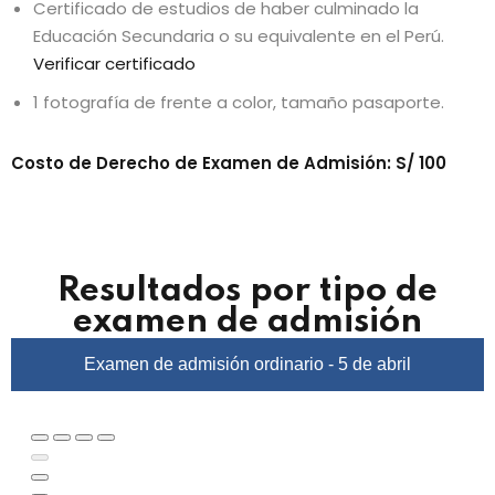
to
Certificado de estudios de haber culminado la
Educación Secundaria o su equivalente en el Perú.
Verificar certificado
1 fotografía de frente a color, tamaño pasaporte.
Costo de Derecho de Examen de Admisión: S/ 100
tual GRE
titucional
Resultados por tipo de
examen de admisión
Examen de admisión ordinario - 5 de abril
cional