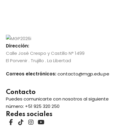
to
Dirección:
tual GRE
Calle José Crespo y Castillo N° 1499
El Porvenir . Trujillo . La Libertad
titucional
Correos electrónicos:
contacto@mgp.edu.pe
Contacto
Puedes comunicarte con nosotros al siguiente
cional
número:
+51 925 320 250
Redes sociales