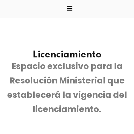
Sign up
Already have an account?
Sign in
studio
e Informática
Licenciamiento
producción
Espacio exclusivo para la
Resolución Ministerial que
e gestión
establecerá la vigencia del
licenciamiento.
einversiones y