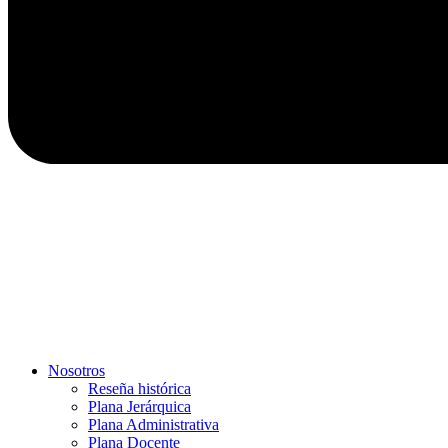
Nosotros
Reseña histórica
Plana Jerárquica
Plana Administrativa
Plana Docente