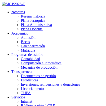
Skip
to
Nosotros
content
Reseña histórica
Plana Jerárquica
Plana Administrativa
Plana Docente
Académico
Admisión
Becas
Calendarización
Matrícula
Programas de estudio
Contabilidad
Computación e Informática
Mecánica de producción
Transparencia
Documentos de gestión
Estadísticas
Inversiones, reinversiones y donaciones
Licenciamiento
TUPA
Servicios
Intranet
Biblioteca virtual GRE