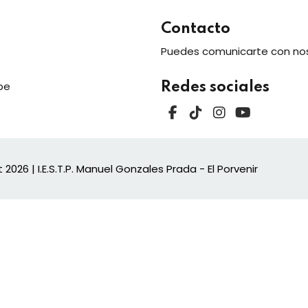
Contacto
Lost your password?
Remember me
Puedes comunicarte con nos
pe
Redes sociales
Sign up
t 2026
| I.E.S.T.P. Manuel Gonzales Prada - El Porvenir
Already have an account?
Sign in