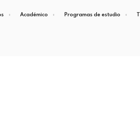
os
Académico
Programas de estudio
T
Sign in
Sign up
Sign in
Don’t have an account?
Sign up