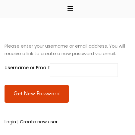
Sign up
Already have an account?
Sign in
studio
Please enter your username or email address. You will
e Informática
receive a link to create a new password via email.
producción
Username or Email:
e gestión
einversiones y
Login
|
Create new user