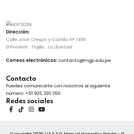
to
Dirección:
Calle José Crespo y Castillo N° 1499
El Porvenir . Trujillo . La Libertad
tual GRE
Correos electrónicos:
contacto@mgp.edu.pe
titucional
Contacto
Puedes comunicarte con nosotros al siguiente
número:
+51 925 320 250
Redes sociales
cional
Copyright 2026
| I.E.S.T.P. Manuel Gonzales Prada - El