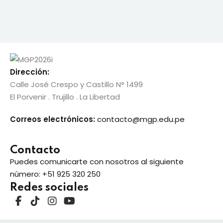
información
entos
Dirección:
Calle José Crespo y Castillo N° 1499
El Porvenir . Trujillo . La Libertad
Correos electrónicos:
contacto@mgp.edu.pe
Contacto
Puedes comunicarte con nosotros al siguiente
número:
+51 925 320 250
Redes sociales