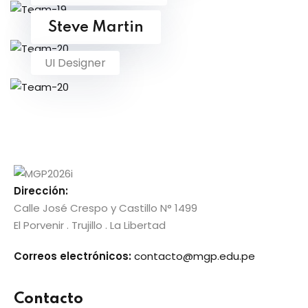
to
UI Designer
Steve Martin
UI Designer
tual GRE
titucional
Dirección:
Calle José Crespo y Castillo N° 1499
El Porvenir . Trujillo . La Libertad
cional
Correos electrónicos:
contacto@mgp.edu.pe
Contacto