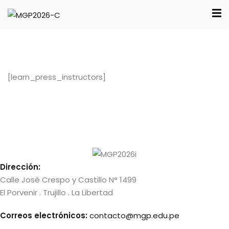
Sign in
Sign up
Sign in
ica
Don’t have an account?
Sign up
[learn_press_instructors]
ica
trativa
e
Dirección:
Lost your password?
Remember me
Calle José Crespo y Castillo N° 1499
El Porvenir . Trujillo . La Libertad
Correos electrónicos:
contacto@mgp.edu.pe
ión