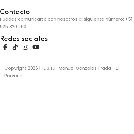
Sign up
Contacto
Already have an account?
Sign in
Puedes comunicarte con nosotros al siguiente número:
+51
studio
925 320 250
Redes sociales
e Informática
producción
Copyright 2026
| I.E.S.T.P. Manuel Gonzales Prada - El
Porvenir
e gestión
einversiones y