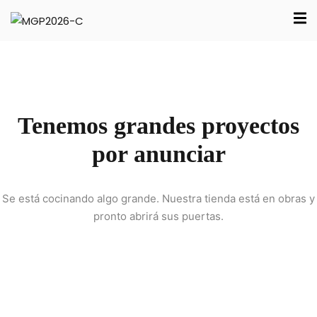
Sign in
Sign up
Sign in
ica
Don’t have an account?
Sign up
Tenemos grandes proyectos
ica
por anunciar
trativa
e
Se está cocinando algo grande. Nuestra tienda está en obras y
pronto abrirá sus puertas.
Lost your password?
Remember me
ión