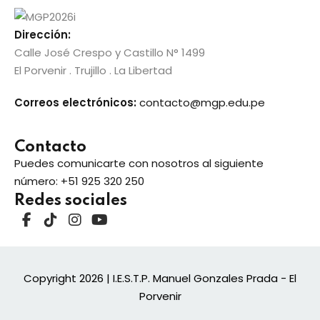
Sign up
Dirección:
Already have an account?
Sign in
Calle José Crespo y Castillo N° 1499
studio
El Porvenir . Trujillo . La Libertad
Correos electrónicos:
contacto@mgp.edu.pe
e Informática
Contacto
producción
Puedes comunicarte con nosotros al siguiente
número:
+51 925 320 250
Redes sociales
e gestión
einversiones y
Copyright 2026
| I.E.S.T.P. Manuel Gonzales Prada - El
Porvenir