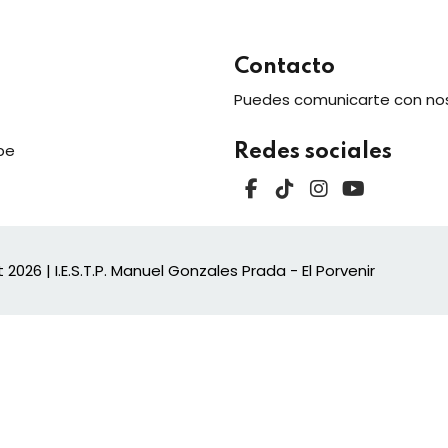
Contacto
Lost your password?
Remember me
Puedes comunicarte con nos
pe
Redes sociales
Sign up
Already have an account?
Sign in
t 2026
| I.E.S.T.P. Manuel Gonzales Prada - El Porvenir