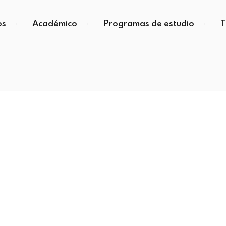
os
Académico
Programas de estudio
T
Sign in
Sign up
Sign in
Don’t have an account?
Sign up